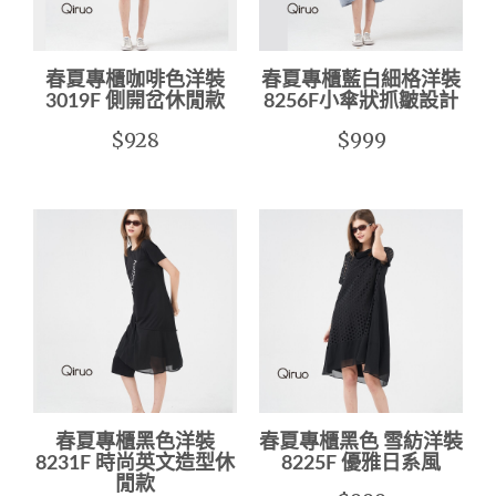
春夏專櫃咖啡色洋裝
春夏專櫃藍白細格洋裝
3019F 側開岔休閒款
8256F小傘狀抓皺設計
$928
$999
春夏專櫃黑色洋裝
春夏專櫃黑色 雪紡洋裝
8231F 時尚英文造型休
8225F 優雅日系風
閒款