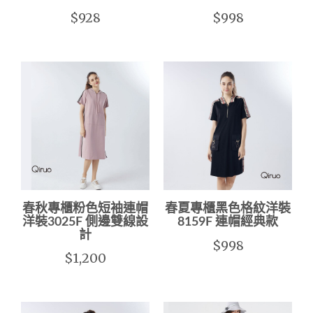
$928
$998
春秋專櫃粉色短袖連帽
春夏專櫃黑色格紋洋裝
洋裝3025F 側邊雙線設
8159F 連帽經典款
計
$998
$1,200