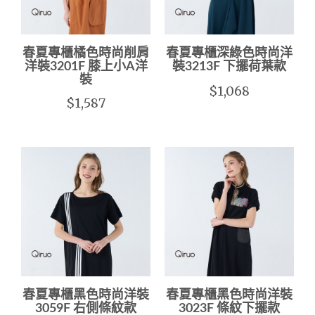
春夏專櫃橘色時尚削肩
春夏專櫃深綠色時尚洋
洋裝3201F 膝上小A洋
裝3213F 下擺荷葉款
裝
$1,068
$1,587
春夏專櫃黑色時尚洋裝
春夏專櫃黑色時尚洋裝
3059F 右側條紋款
3023F 條紋下擺款