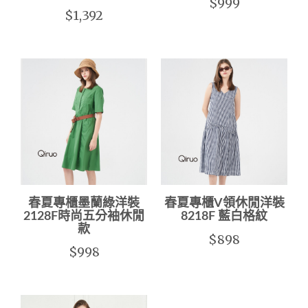
$999
$1,392
春夏專櫃墨蘭綠洋裝
春夏專櫃V領休閒洋裝
2128F時尚五分袖休閒
8218F 藍白格紋
款
$898
$998