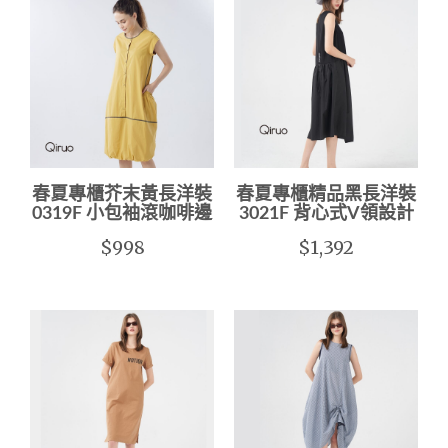
春夏專櫃芥末黃長洋裝
春夏專櫃精品黑長洋裝
0319F 小包袖滾咖啡邊
3021F 背心式V領設計
$998
$1,392