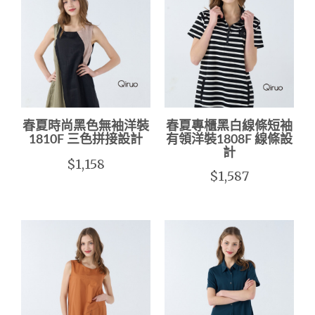
春夏時尚黑色無袖洋裝
春夏專櫃黑白線條短袖
1810F 三色拼接設計
有領洋裝1808F 線條設
計
$1,158
$1,587