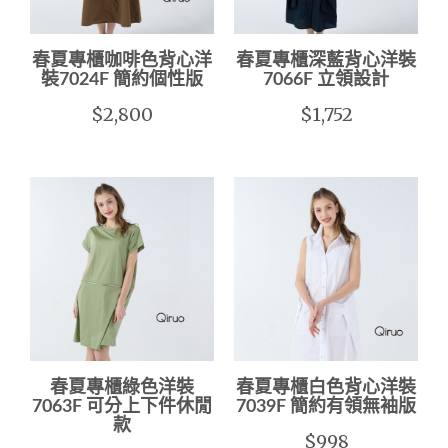
春夏專櫃咖啡色背心洋
春夏專櫃深藍背心洋裝
裝7024F 簡約個性版
7066F 立領設計
$2,800
$1,752
春夏專櫃綠色洋裝
春夏專櫃白色背心洋裝
7063F 可分上下件休閒
7039F 簡約有領無袖版
款
$998