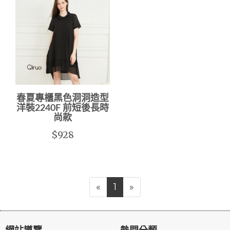
春夏專櫃黑色洞洞造型
洋裝2240F 前短後長時
尚款
$928
«
1
»