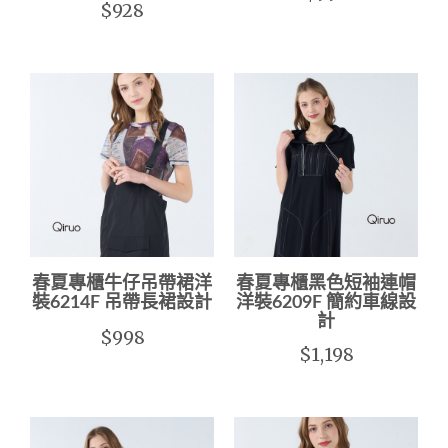
$928
春夏專櫃牛仔吊帶裙洋
春夏專櫃黑色短袖連帽
裝6214F 吊帶長裙設計
洋裝6209F 簡約車線設
計
$998
$1,198