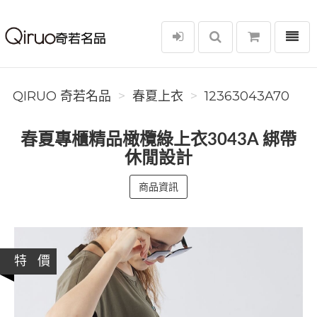
選單
Qiruo 奇若名品
QIRUO 奇若名品
春夏上衣
12363043A70
春夏專櫃精品橄欖綠上衣3043A 綁帶
休閒設計
商品資訊
特 價