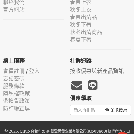
聯絡我們
春夏上衣
官方網站
秋冬上衣
春夏出清品
秋冬下著
秋冬出清商品
春夏下著
線上服務
社群追蹤
會員註冊
/
登入
接收優惠與新產品資訊
忘記密碼
服務條款
隱私權政策
優惠領取
退換貨政策
防詐騙宣導
領取優惠
© 2026.
Qiruo 奇若名品
為
健登開發企業有限公司(83508860)
版權所有 - 由