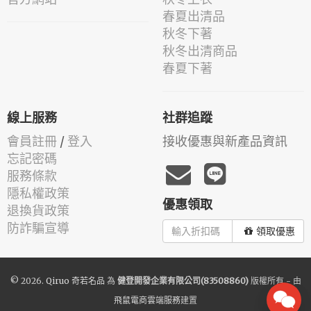
春夏出清品
秋冬下著
秋冬出清商品
春夏下著
線上服務
社群追蹤
會員註冊
/
登入
接收優惠與新產品資訊
忘記密碼
服務條款
隱私權政策
優惠領取
退換貨政策
防詐騙宣導
領取優惠
© 2026.
Qiruo 奇若名品
為
健登開發企業有限公司(83508860)
版權所有 - 由
飛鼠電商雲端服務
建置