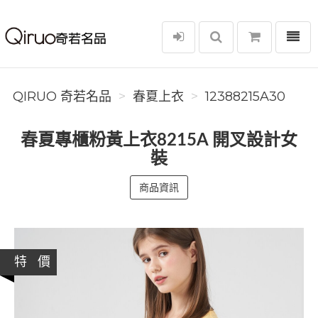
選單
Qiruo 奇若名品
QIRUO 奇若名品
春夏上衣
12388215A30
春夏專櫃粉黃上衣8215A 開叉設計女
裝
商品資訊
特 價