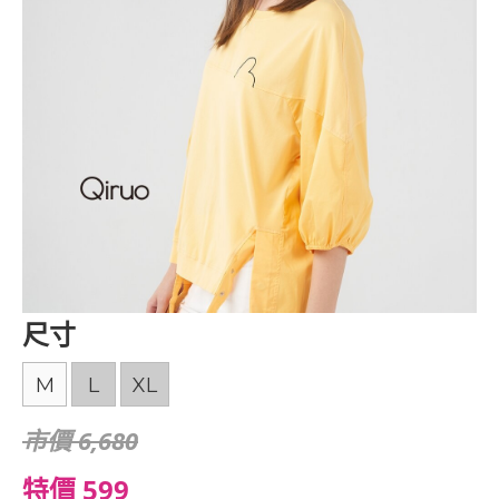
尺寸
M
L
XL
市價 6,680
特價 599