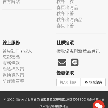
官方網站
秋冬上衣
春夏出清品
秋冬下著
秋冬出清商品
春夏下著
線上服務
社群追蹤
會員註冊
/
登入
接收優惠與新產品資訊
忘記密碼
服務條款
隱私權政策
優惠領取
退換貨政策
防詐騙宣導
領取優惠
© 2026.
Qiruo 奇若名品
為
健登開發企業有限公司(83508860)
版權所有 - 由
飛鼠電商雲端服務
建置