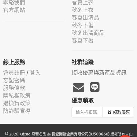
聯絡我們
春夏上衣
官方網站
秋冬上衣
春夏出清品
秋冬下著
秋冬出清商品
春夏下著
線上服務
社群追蹤
會員註冊
/
登入
接收優惠與新產品資訊
忘記密碼
服務條款
隱私權政策
優惠領取
退換貨政策
防詐騙宣導
領取優惠
© 2026.
Qiruo 奇若名品
為
健登開發企業有限公司(83508860)
版權所有 - 由