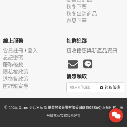
秋冬下著
秋冬出清商品
春夏下著
線上服務
社群追蹤
會員註冊
/
登入
接收優惠與新產品資訊
忘記密碼
服務條款
隱私權政策
優惠領取
退換貨政策
防詐騙宣導
領取優惠
© 2026.
Qiruo 奇若名品
為
健登開發企業有限公司(83508860)
版權所有 - 由
飛鼠電商雲端服務
建置