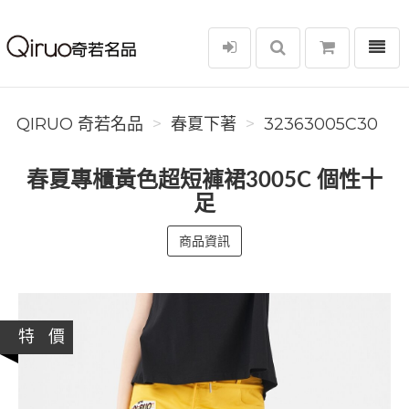
選單
Qiruo 奇若名品
QIRUO 奇若名品
春夏下著
32363005C30
春夏專櫃黃色超短褲裙3005C 個性十
足
商品資訊
特 價