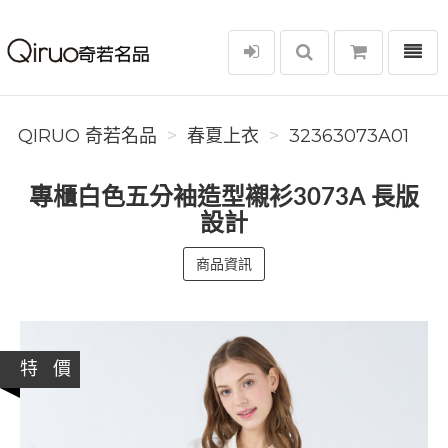
選單
Qiruo 奇若名品
QIRUO 奇若名品
春夏上衣
32363073A01
專櫃白色五分袖造型襯衫3073A 長版
設計
商品資訊
特 價