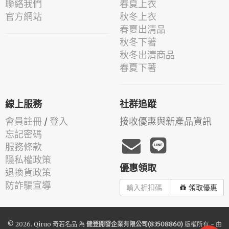
聯絡我們
春夏上衣
官方網站
秋冬上衣
春夏出清品
秋冬下著
秋冬出清商品
春夏下著
線上服務
社群追蹤
會員註冊
/
登入
接收優惠與新產品資訊
忘記密碼
服務條款
隱私權政策
優惠領取
退換貨政策
防詐騙宣導
領取優惠
© 2026.
Qiruo 奇若名品
為
健登開發企業有限公司(83508860)
版權所有 - 由