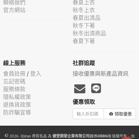
聯絡我們
春夏上衣
官方網站
秋冬上衣
春夏出清品
秋冬下著
秋冬出清商品
春夏下著
線上服務
社群追蹤
會員註冊
/
登入
接收優惠與新產品資訊
忘記密碼
服務條款
隱私權政策
優惠領取
退換貨政策
防詐騙宣導
領取優惠
© 2026.
Qiruo 奇若名品
為
健登開發企業有限公司(83508860)
版權所有 - 由