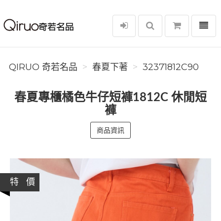
選單
Qiruo 奇若名品
QIRUO 奇若名品
春夏下著
32371812C90
春夏專櫃橘色牛仔短褲1812C 休閒短
褲
商品資訊
特 價