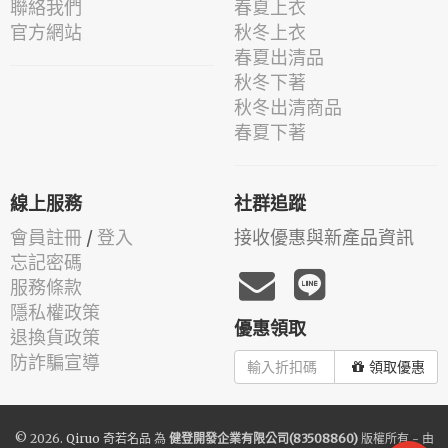
聯絡我們
春夏上衣
官方網站
秋冬上衣
春夏出清品
秋冬下著
秋冬出清商品
春夏下著
線上服務
社群追蹤
會員註冊
/
登入
接收優惠與新產品資訊
忘記密碼
服務條款
隱私權政策
優惠領取
退換貨政策
防詐騙宣導
領取優惠
© 2026.
Qiruo 奇若名品
為
健登開發企業有限公司(83508860)
版權所有 - 由