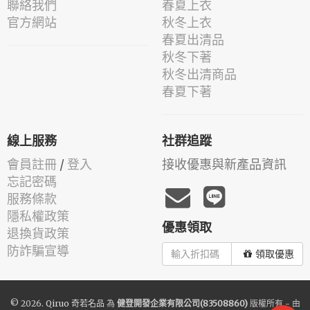
聯絡我們
春夏上衣
官方網站
秋冬上衣
春夏出清品
秋冬下著
秋冬出清商品
春夏下著
線上服務
社群追蹤
會員註冊
/
登入
接收優惠與新產品資訊
忘記密碼
服務條款
隱私權政策
優惠領取
退換貨政策
防詐騙宣導
領取優惠
© 2026.
Qiruo 奇若名品
為
健登開發企業有限公司(83508860)
版權所有 - 由