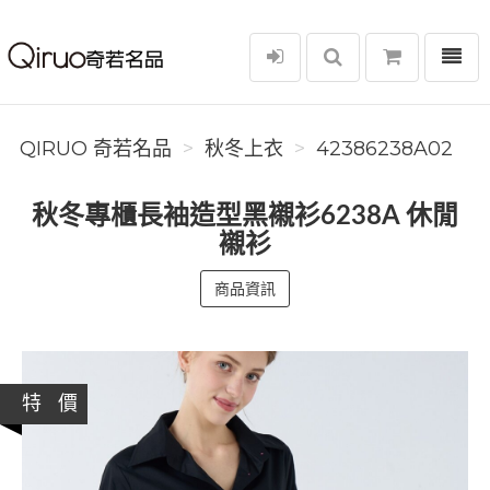
選單
Qiruo 奇若名品
QIRUO 奇若名品
秋冬上衣
42386238A02
秋冬專櫃長袖造型黑襯衫6238A 休閒
襯衫
商品資訊
特 價