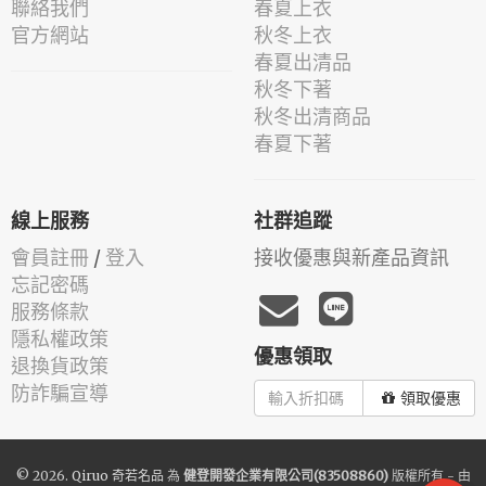
聯絡我們
春夏上衣
官方網站
秋冬上衣
春夏出清品
秋冬下著
秋冬出清商品
春夏下著
線上服務
社群追蹤
會員註冊
/
登入
接收優惠與新產品資訊
忘記密碼
服務條款
隱私權政策
優惠領取
退換貨政策
防詐騙宣導
領取優惠
© 2026.
Qiruo 奇若名品
為
健登開發企業有限公司(83508860)
版權所有 - 由