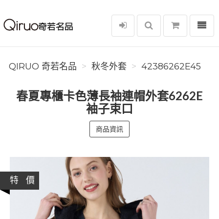
選單
Qiruo 奇若名品
QIRUO 奇若名品
秋冬外套
42386262E45
春夏專櫃卡色薄長袖連帽外套6262E
袖子束口
商品資訊
特 價