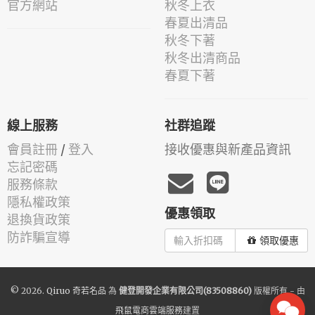
官方網站
秋冬上衣
春夏出清品
秋冬下著
秋冬出清商品
春夏下著
線上服務
社群追蹤
會員註冊
/
登入
接收優惠與新產品資訊
忘記密碼
服務條款
隱私權政策
優惠領取
退換貨政策
防詐騙宣導
領取優惠
© 2026.
Qiruo 奇若名品
為
健登開發企業有限公司(83508860)
版權所有 - 由
飛鼠電商雲端服務
建置