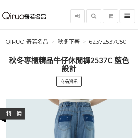
選單
Qiruo 奇若名品
QIRUO 奇若名品
秋冬下著
62372537C50
秋冬專櫃精品牛仔休閒褲2537C 藍色
設計
商品資訊
特 價