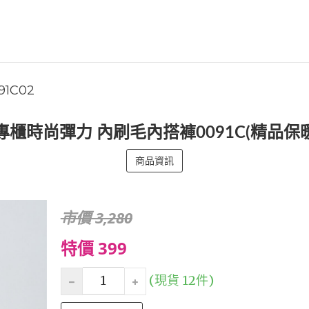
91C02
】專櫃時尚彈力 內刷毛內搭褲0091C(精品保
商品資訊
市價 3,280
特價 399
(現貨 12件)