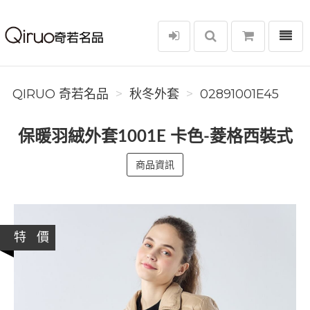
選單
Qiruo 奇若名品
QIRUO 奇若名品
秋冬外套
02891001E45
保暖羽絨外套1001E 卡色-菱格西裝式
商品資訊
特 價