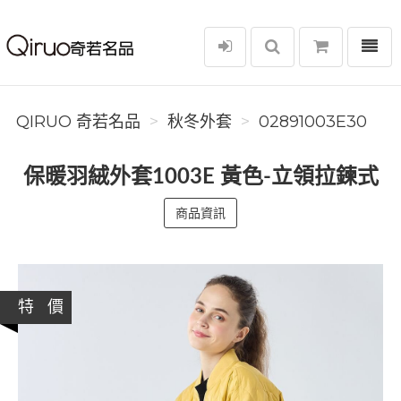
選單
Qiruo 奇若名品
QIRUO 奇若名品
秋冬外套
02891003E30
保暖羽絨外套1003E 黃色-立領拉鍊式
商品資訊
特 價