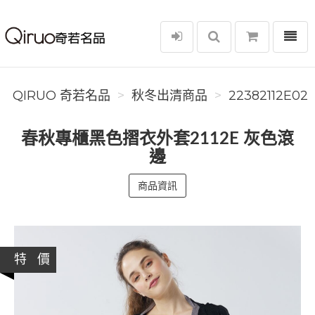
選單
Qiruo 奇若名品
QIRUO 奇若名品
秋冬出清商品
22382112E02
春秋專櫃黑色摺衣外套2112E 灰色滾
邊
商品資訊
特 價