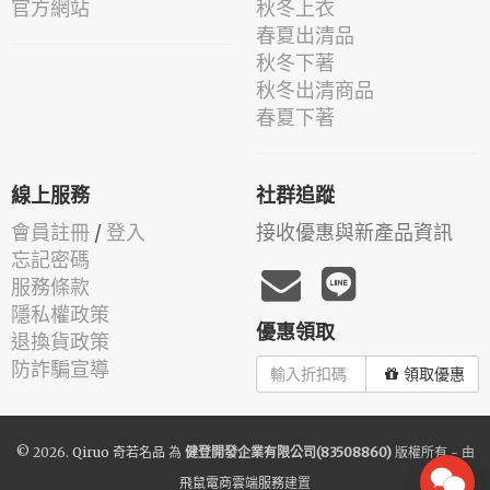
官方網站
秋冬上衣
春夏出清品
秋冬下著
秋冬出清商品
春夏下著
線上服務
社群追蹤
會員註冊
/
登入
接收優惠與新產品資訊
忘記密碼
服務條款
隱私權政策
優惠領取
退換貨政策
防詐騙宣導
領取優惠
© 2026.
Qiruo 奇若名品
為
健登開發企業有限公司(83508860)
版權所有 - 由
飛鼠電商雲端服務
建置