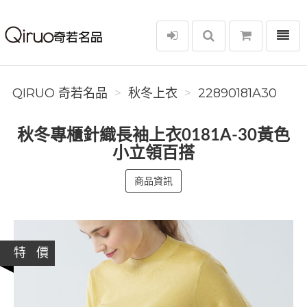
選單
Qiruo 奇若名品
QIRUO 奇若名品
秋冬上衣
22890181A30
秋冬專櫃針織長袖上衣0181A-30黃色
小立領百搭
商品資訊
特 價