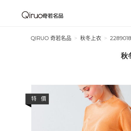
Qiruo 奇若名品
QIRUO 奇若名品
秋冬上衣
228901
秋
特 價