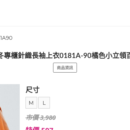
81A90
冬專櫃針織長袖上衣0181A-90橘色小立領
商品資訊
尺寸
M
L
市價 3,980