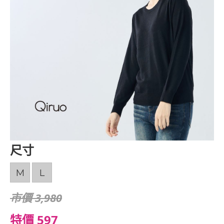
尺寸
M
L
市價 3,980
特價 597