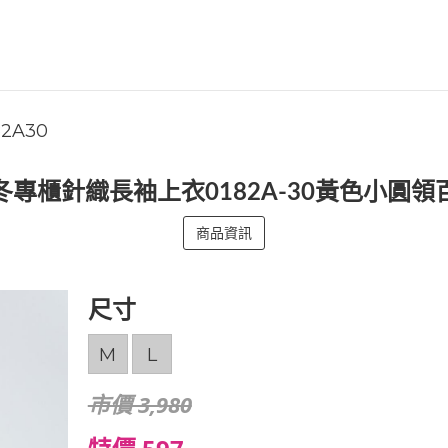
82A30
冬專櫃針織長袖上衣0182A-30黃色小圓領
商品資訊
尺寸
M
L
市價 3,980