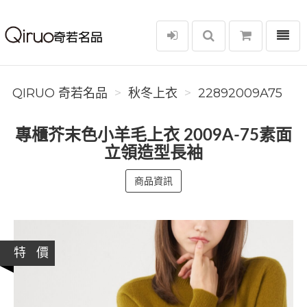
選單
Qiruo 奇若名品
QIRUO 奇若名品
秋冬上衣
22892009A75
專櫃芥末色小羊毛上衣 2009A-75素面
立領造型長袖
商品資訊
特 價