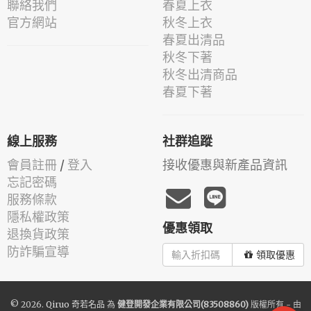
聯絡我們
春夏上衣
官方網站
秋冬上衣
春夏出清品
秋冬下著
秋冬出清商品
春夏下著
線上服務
社群追蹤
會員註冊
/
登入
接收優惠與新產品資訊
忘記密碼
服務條款
隱私權政策
優惠領取
退換貨政策
防詐騙宣導
領取優惠
© 2026.
Qiruo 奇若名品
為
健登開發企業有限公司(83508860)
版權所有 - 由