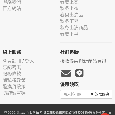
聯絡我們
春夏上衣
官方網站
秋冬上衣
春夏出清品
秋冬下著
秋冬出清商品
春夏下著
線上服務
社群追蹤
會員註冊
/
登入
接收優惠與新產品資訊
忘記密碼
服務條款
隱私權政策
優惠領取
退換貨政策
防詐騙宣導
領取優惠
© 2026.
Qiruo 奇若名品
為
健登開發企業有限公司(83508860)
版權所有 - 由