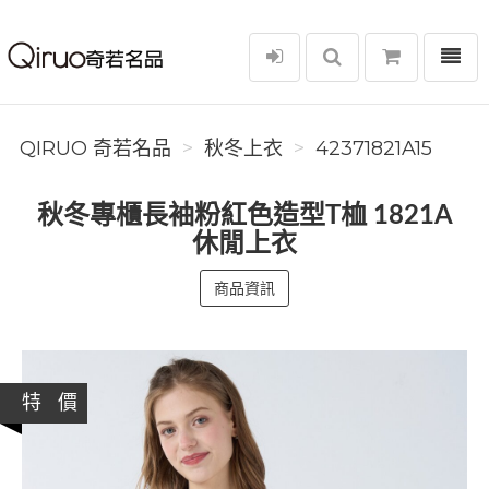
選單
Qiruo 奇若名品
QIRUO 奇若名品
秋冬上衣
42371821A15
秋冬專櫃長袖粉紅色造型T桖 1821A
休閒上衣
商品資訊
特 價