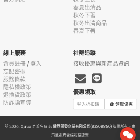
春夏出清品
秋冬下著
秋冬出清商品
春夏下著
線上服務
社群追蹤
會員註冊
/
登入
接收優惠與新產品資訊
忘記密碼
服務條款
隱私權政策
優惠領取
退換貨政策
防詐騙宣導
領取優惠
© 2026.
Qiruo 奇若名品
為
健登開發企業有限公司(83508860)
版權所有 - 由
飛鼠電商雲端服務
建置