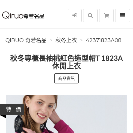
選單
Qiruo 奇若名品
QIRUO 奇若名品
秋冬上衣
42371823A08
秋冬專櫃長袖桃紅色造型帽T 1823A
休閒上衣
商品資訊
特 價