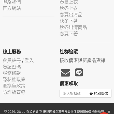
聯絡我們
春夏上衣
官方網站
秋冬上衣
春夏出清品
秋冬下著
秋冬出清商品
春夏下著
線上服務
社群追蹤
會員註冊
/
登入
接收優惠與新產品資訊
忘記密碼
服務條款
隱私權政策
優惠領取
退換貨政策
防詐騙宣導
領取優惠
© 2026.
Qiruo 奇若名品
為
健登開發企業有限公司(83508860)
版權所有 - 由