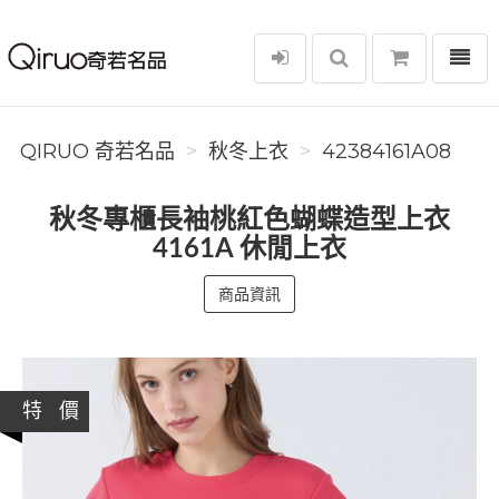
選單
Qiruo 奇若名品
QIRUO 奇若名品
秋冬上衣
42384161A08
秋冬專櫃長袖桃紅色蝴蝶造型上衣
4161A 休閒上衣
商品資訊
特 價