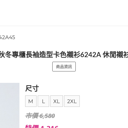
42A45
秋冬專櫃長袖造型卡色襯衫6242A 休閒襯
商品資訊
尺寸
M
L
XL
2XL
市價 6,580