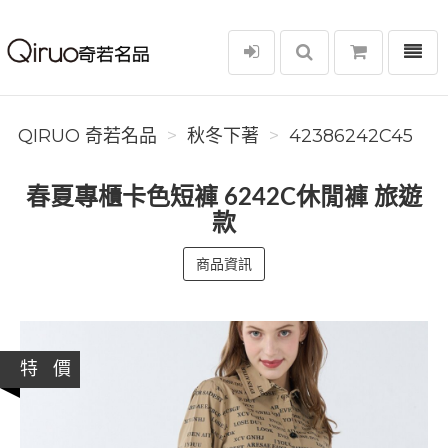
選單
Qiruo 奇若名品
QIRUO 奇若名品
秋冬下著
42386242C45
春夏專櫃卡色短褲 6242C休閒褲 旅遊
款
商品資訊
特 價