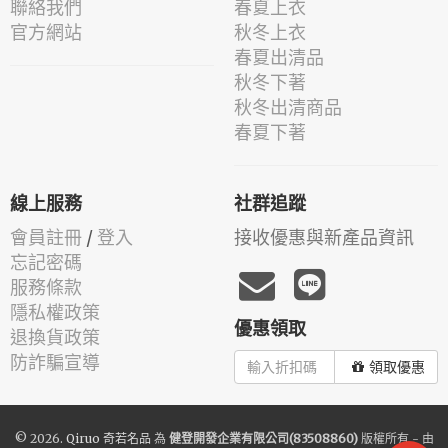
聯絡我們
春夏上衣
官方網站
秋冬上衣
春夏出清品
秋冬下著
秋冬出清商品
春夏下著
線上服務
社群追蹤
會員註冊
/
登入
接收優惠與新產品資訊
忘記密碼
服務條款
隱私權政策
優惠領取
退換貨政策
防詐騙宣導
領取優惠
© 2026.
Qiruo 奇若名品
為
健登開發企業有限公司(83508860)
版權所有 - 由