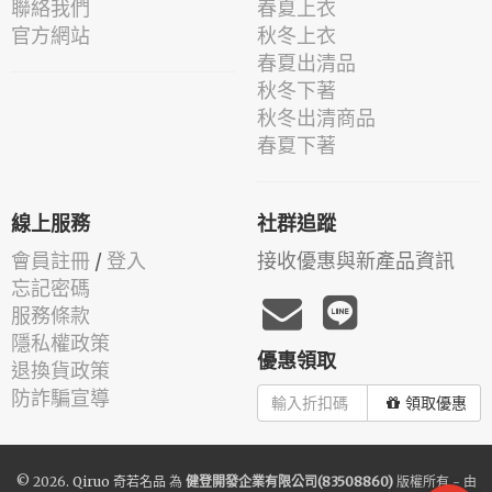
聯絡我們
春夏上衣
官方網站
秋冬上衣
春夏出清品
秋冬下著
秋冬出清商品
春夏下著
線上服務
社群追蹤
會員註冊
/
登入
接收優惠與新產品資訊
忘記密碼
服務條款
隱私權政策
優惠領取
退換貨政策
防詐騙宣導
領取優惠
© 2026.
Qiruo 奇若名品
為
健登開發企業有限公司(83508860)
版權所有 - 由