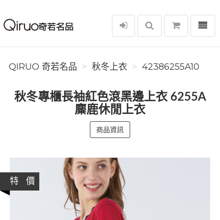
選單
Qiruo 奇若名品
QIRUO 奇若名品
秋冬上衣
42386255A10
秋冬專櫃長袖紅色滾黑邊上衣 6255A
麋鹿休閒上衣
商品資訊
特 價