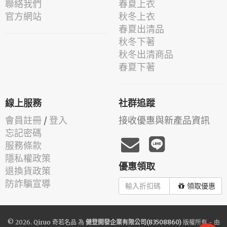
聯絡我們
春夏上衣
官方網站
秋冬上衣
春夏出清品
秋冬下著
秋冬出清商品
春夏下著
線上服務
社群追蹤
會員註冊
/
登入
接收優惠與新產品資訊
忘記密碼
服務條款
隱私權政策
優惠領取
退換貨政策
防詐騙宣導
領取優惠
© 2026.
Qiruo 奇若名品
為
健登開發企業有限公司(83508860)
版權所有 - 由