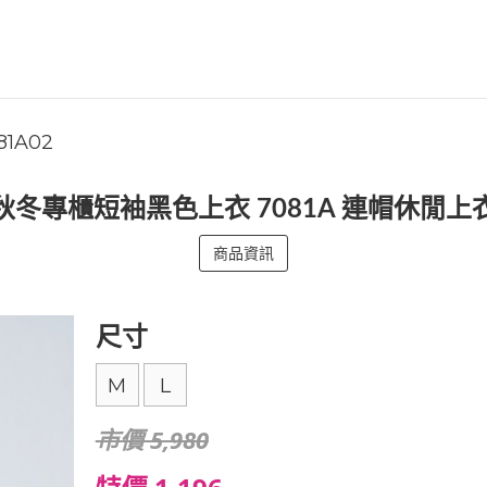
81A02
秋冬專櫃短袖黑色上衣 7081A 連帽休閒上
商品資訊
尺寸
M
L
市價 5,980