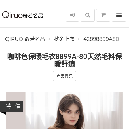
選單
Qiruo 奇若名品
QIRUO 奇若名品
秋冬上衣
42898899A80
咖啡色保暖毛衣8899A-80天然毛料保
暖舒適
商品資訊
特 價