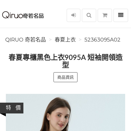
選單
Qiruo 奇若名品
QIRUO 奇若名品
春夏上衣
52363095A02
春夏專櫃黑色上衣9095A 短袖開領造
型
商品資訊
特 價