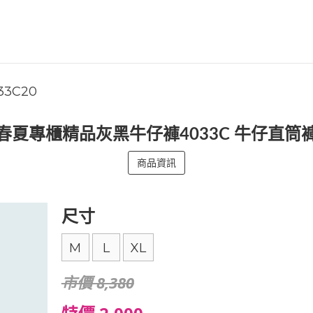
33C20
春夏專櫃精品灰黑牛仔褲4033C 牛仔直筒
商品資訊
尺寸
M
L
XL
市價 8,380