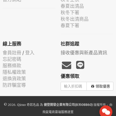
春夏出清品
秋冬下著
秋冬出清商品
春夏下著
線上服務
社群追蹤
會員註冊
/
登入
接收優惠與新產品資訊
忘記密碼
服務條款
隱私權政策
優惠領取
退換貨政策
防詐騙宣導
領取優惠
© 2026.
Qiruo 奇若名品
為
健登開發企業有限公司(83508860)
版權所有 - 由
飛鼠電商雲端服務
建置