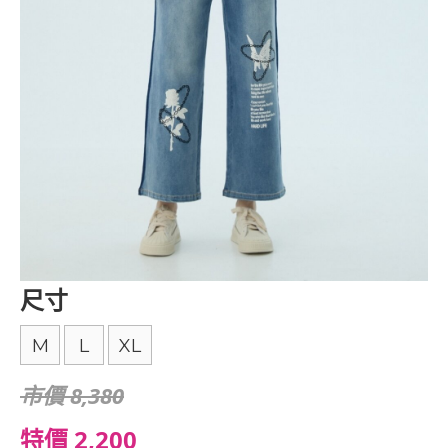
尺寸
M
L
XL
市價 8,380
特價 2,200