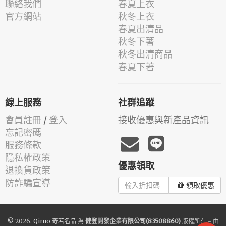
聯絡我們
春夏上衣
官方網站
秋冬上衣
春夏出清品
秋冬下著
秋冬出清商品
春夏下著
線上服務
社群追蹤
會員註冊
/
登入
接收優惠與新產品資訊
忘記密碼
服務條款
隱私權政策
優惠領取
退換貨政策
防詐騙宣導
領取優惠
© 2026.
Qiruo 奇若名品
為
健登開發企業有限公司(83508860)
版權所有 - 由