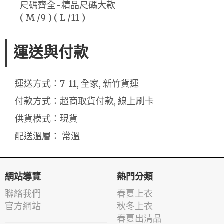
尺碼齊全-精品尺碼大款
( M /9 ) ( L /11 )
運送與付款
運送方式：7-11, 全家, 新竹貨運
付款方式：超商取貨付款, 線上刷卡
供貨模式：現貨
配送溫層： 常溫
網站導覽
熱門分類
聯絡我們
春夏上衣
官方網站
秋冬上衣
春夏出清品