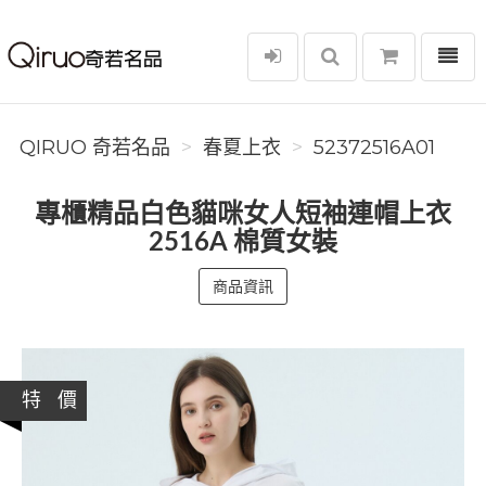
選單
Qiruo 奇若名品
QIRUO 奇若名品
春夏上衣
52372516A01
專櫃精品白色貓咪女人短袖連帽上衣
2516A 棉質女裝
商品資訊
特 價