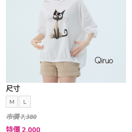
尺寸
M
L
市價 7,380
特價 2,000