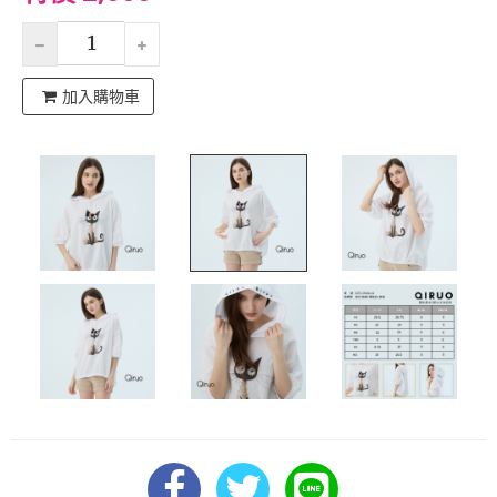
加入購物車