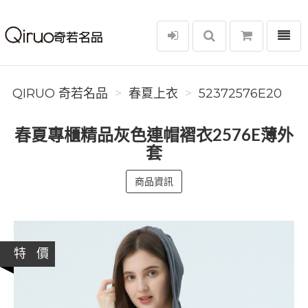
選單
Qiruo 奇若名品
QIRUO 奇若名品
春夏上衣
52372576E20
春夏專櫃精品灰色連帽褶衣2576E薄外
套
商品資訊
特 價