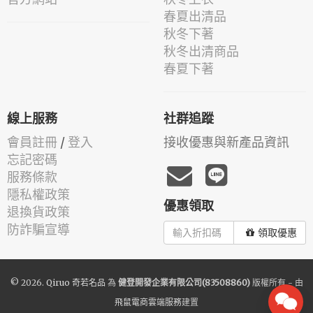
春夏出清品
秋冬下著
秋冬出清商品
春夏下著
線上服務
社群追蹤
會員註冊
/
登入
接收優惠與新產品資訊
忘記密碼
服務條款
隱私權政策
優惠領取
退換貨政策
防詐騙宣導
領取優惠
© 2026.
Qiruo 奇若名品
為
健登開發企業有限公司(83508860)
版權所有 - 由
飛鼠電商雲端服務
建置