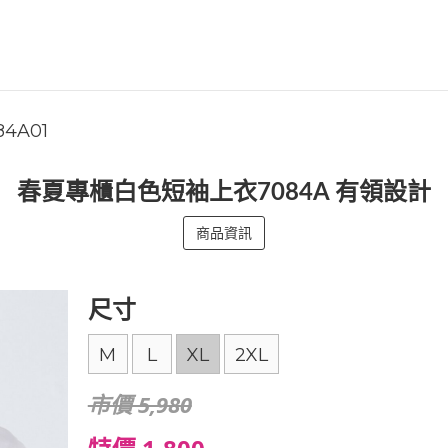
84A01
春夏專櫃白色短袖上衣7084A 有領設計
商品資訊
尺寸
M
L
XL
2XL
市價 5,980