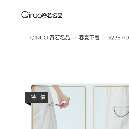
Qiruo 奇若名品
QIRUO 奇若名品
春夏下著
523871
特 價