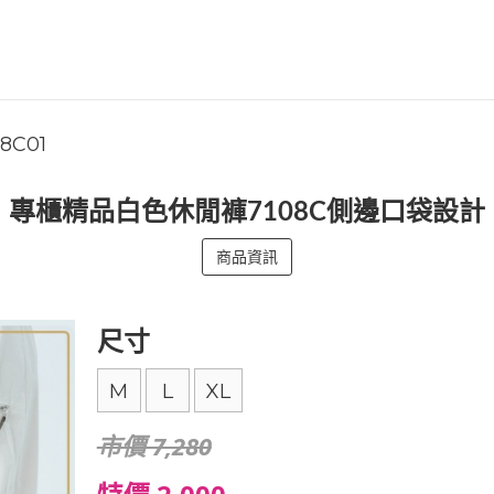
08C01
專櫃精品白色休閒褲7108C側邊口袋設計
商品資訊
尺寸
M
L
XL
市價 7,280