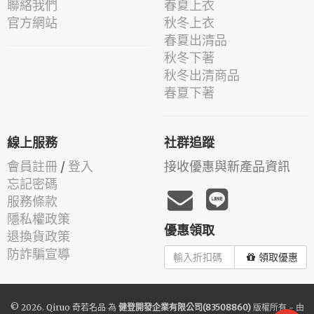
聯絡我們
春夏上衣
官方網站
秋冬上衣
春夏出清品
秋冬下著
秋冬出清商品
春夏下著
線上服務
社群追蹤
會員註冊
/
登入
接收優惠與新產品資訊
忘記密碼
服務條款
隱私權政策
優惠領取
退換貨政策
防詐騙宣導
領取優惠
© 2026.
Qiruo 奇若名品
為
健登開發企業有限公司(83508860)
版權所有 - 由