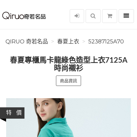
選單
Qiruo 奇若名品
QIRUO 奇若名品
春夏上衣
52387125A70
春夏專櫃馬卡龍綠色造型上衣7125A
時尚襯衫
商品資訊
特 價