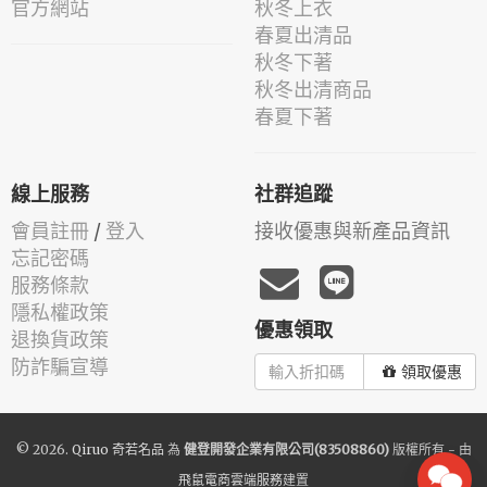
官方網站
秋冬上衣
春夏出清品
秋冬下著
秋冬出清商品
春夏下著
線上服務
社群追蹤
會員註冊
/
登入
接收優惠與新產品資訊
忘記密碼
服務條款
隱私權政策
優惠領取
退換貨政策
防詐騙宣導
領取優惠
© 2026.
Qiruo 奇若名品
為
健登開發企業有限公司(83508860)
版權所有 - 由
飛鼠電商雲端服務
建置