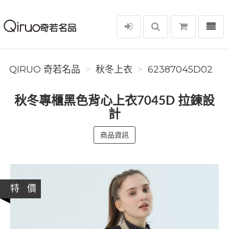
選單
Qiruo 奇若名品
QIRUO 奇若名品
秋冬上衣
62387045D02
秋冬專櫃黑色背心上衣7045D 拉鍊設
計
商品資訊
特 價