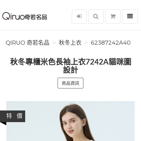
選單
Qiruo 奇若名品
QIRUO 奇若名品
秋冬上衣
62387242A40
秋冬專櫃米色長袖上衣7242A貓咪圖
設計
商品資訊
特 價