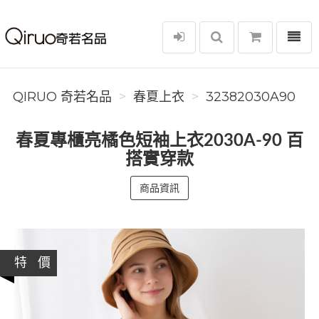
選單
Qiruo 奇若名品
QIRUO 奇若名品
春夏上衣
32382030A90
春夏專櫃亮橘色短袖上衣2030A-90 百
搭實穿款
商品資訊
特 價