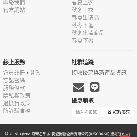
聯絡我們
春夏上衣
官方網站
秋冬上衣
春夏出清品
秋冬下著
秋冬出清商品
春夏下著
線上服務
社群追蹤
會員註冊
/
登入
接收優惠與新產品資訊
忘記密碼
服務條款
隱私權政策
優惠領取
退換貨政策
防詐騙宣導
領取優惠
© 2026.
Qiruo 奇若名品
為
健登開發企業有限公司(83508860)
版權所有 - 由