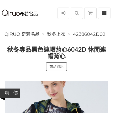
選單
Qiruo 奇若名品
QIRUO 奇若名品
秋冬上衣
42386042D02
秋冬專品黑色連帽背心6042D 休閒連
帽背心
商品資訊
特 價